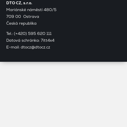
DTO CZ, s.r.o.
Mariánské náměstí 480/5
709 00 Ostrava
Česká republika
Tel.:
(+420) 595 620 111
Datová schránka: 7itt4x4
E-mail:
dtocz@dtocz.cz