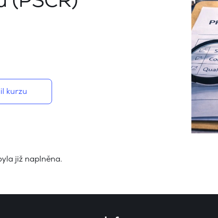
u (PSCR)
il kurzu
byla již naplněna.