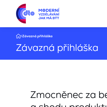
Závazná přihláška
Závazná přihláška
Zmocněnec za b