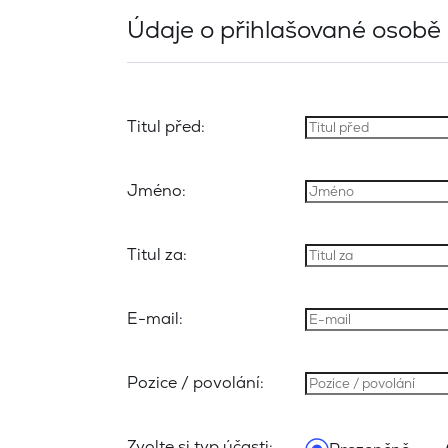
Údaje o přihlašované osobě
Titul před:
Jméno:
Titul za:
E-mail:
Pozice / povolání:
Zvolte si typ účasti: