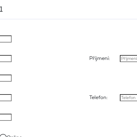
1
Příjmení:
Telefon: