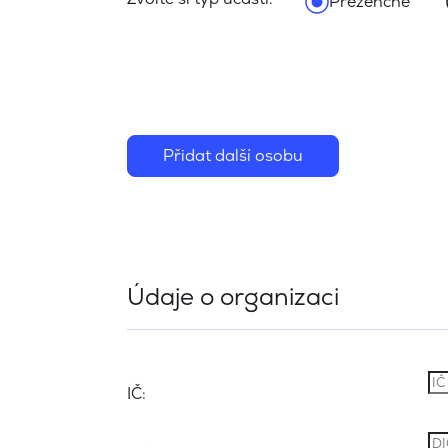
Prezenčně
Přidat další osobu
Údaje o organizaci
IČ: