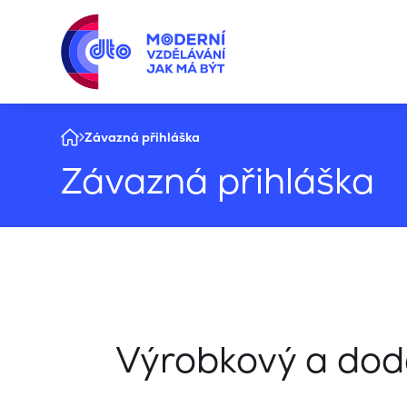
Závazná přihláška
Závazná přihláška
Výrobkový a dod