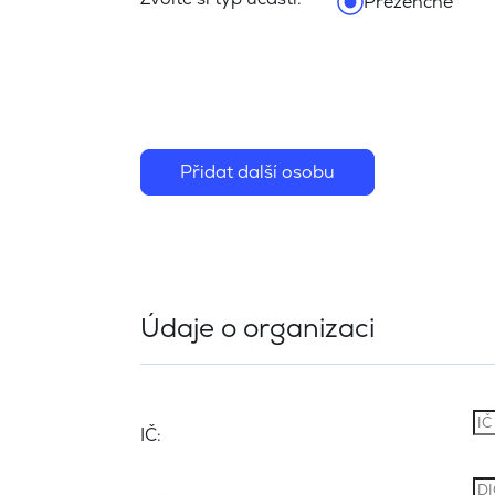
Prezenčně
Přidat další osobu
Údaje o organizaci
IČ: