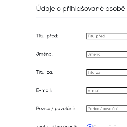
Údaje o přihlašované osobě
Titul před:
Jméno:
Titul za:
E-mail:
Pozice / povolání:
Zvolte si typ účasti: