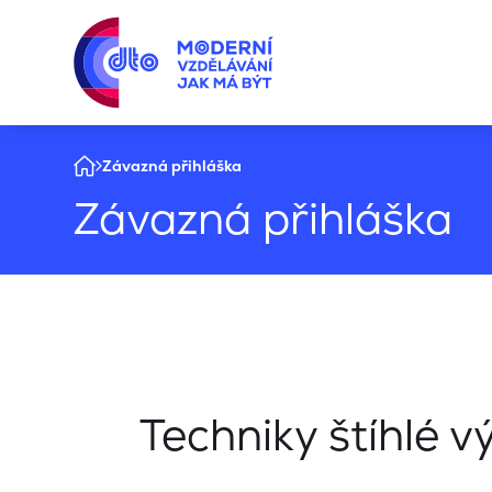
Závazná přihláška
Závazná přihláška
Techniky štíhlé vý