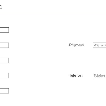
1
Příjmení:
Telefon: