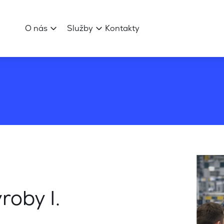
O nás
Služby
Kontakty
roby I.