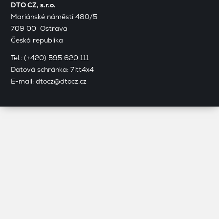
DTO CZ, s.r.o.
Mariánské náměstí 480/5
709 00 Ostrava
Česká republika
Tel.:
(+420) 595 620 111
Datová schránka: 7itt4x4
E-mail:
dtocz@dtocz.cz