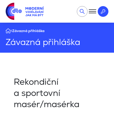
Závazná přihláška
Závazná přihláška
Rekondiční
a sportovní
masér/masérka