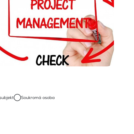
subjekt
Soukromá osoba