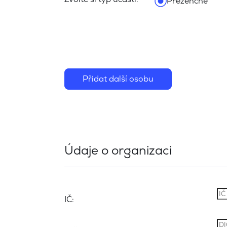
Prezenčně
Přidat další osobu
Údaje o organizaci
IČ: