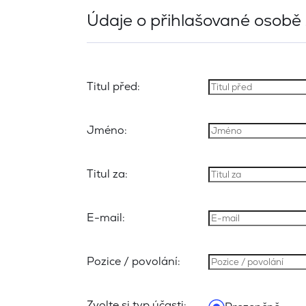
Údaje o přihlašované osobě
Titul před:
Jméno:
Titul za:
E-mail:
Pozice / povolání:
Zvolte si typ účasti: