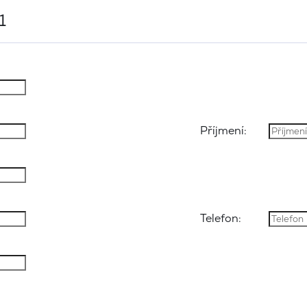
1
Příjmení:
Telefon: