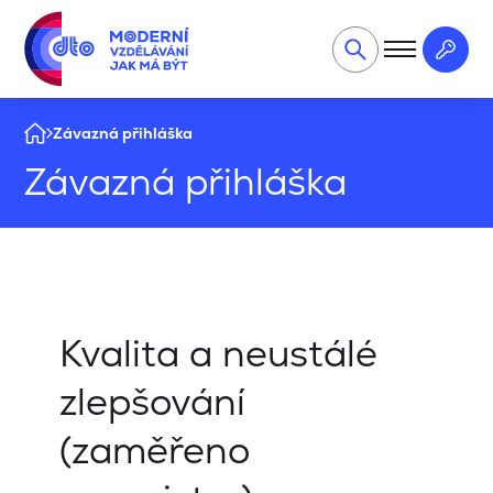
Závazná přihláška
Závazná přihláška
Kvalita a neustálé
zlepšování
(zaměřeno