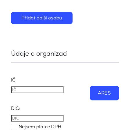
Přidat další osobu
Údaje o organizaci
IČ:
ARES
DIČ:
Nejsem plátce DPH