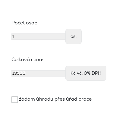
Počet osob:
os.
Celková cena:
Kč vč. 0% DPH
žádám úhradu přes úřad práce