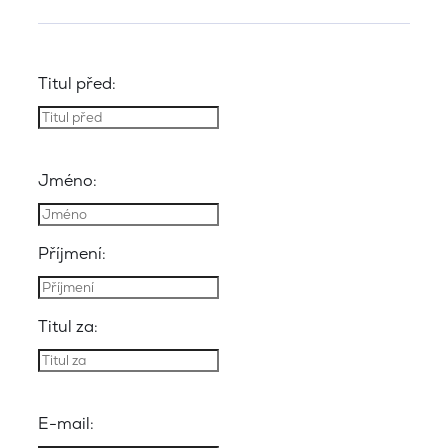
Titul před:
Jméno:
Příjmení:
Titul za:
E-mail: