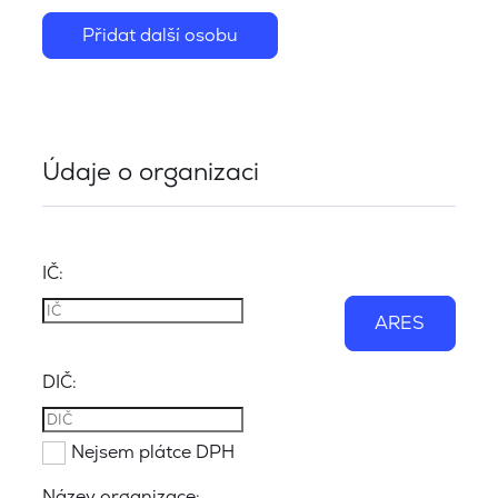
Přidat další osobu
Údaje o organizaci
IČ:
ARES
DIČ:
Nejsem plátce DPH
Název organizace: