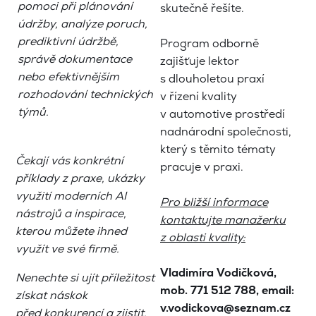
pomoci při plánování
skutečně řešíte.
údržby, analýze poruch,
prediktivní údržbě,
Program odborně
správě dokumentace
zajišťuje lektor
nebo efektivnějším
s dlouholetou praxí
rozhodování technických
v řízení kvality
týmů.
v automotive prostředí
nadnárodní společnosti,
který s těmito tématy
Čekají vás konkrétní
pracuje v praxi.
příklady z praxe, ukázky
využití moderních AI
Pro bližší informace
nástrojů a inspirace,
kontaktujte manažerku
kterou můžete ihned
z oblasti kvality:
využít ve své firmě.
Vladimíra Vodičková,
Nenechte si ujít příležitost
mob. 771 512 788, email:
získat náskok
v.vodickova@seznam.cz
před konkurencí a zjistit,