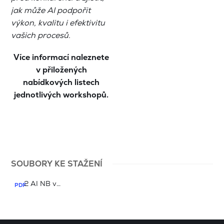
jak může AI podpořit
výkon, kvalitu i efektivitu
vašich procesů.
Více informací naleznete
v přiložených
nabídkových listech
jednotlivých workshopů.
SOUBORY KE STAŽENÍ
2 AI NB v
AKCI_KVALITA_PROCESY_ÚDRŽBA_6_2026.pdf