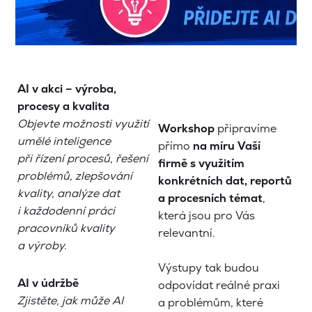
AI v akci – výroba,
procesy a kvalita
Objevte možnosti využití
Workshop
připravíme
umělé inteligence
přímo
na míru Vaší
při řízení procesů, řešení
firmě
s využitím
problémů, zlepšování
konkrétních dat, reportů
kvality, analýze dat
a procesních témat
,
i každodenní práci
která jsou pro Vás
pracovníků kvality
relevantní.
a výroby.
Výstupy tak budou
AI v údržbě
odpovídat reálné praxi
Zjistěte, jak může AI
a problémům, které