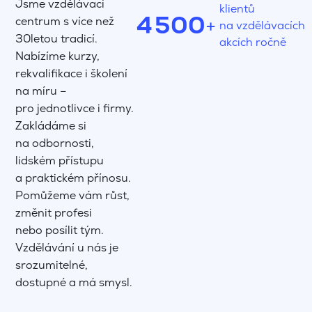
Jsme vzdělávací
4
3
klientů
4
5
0
0
7
centrum s více než
+
na vzdělávacích
5
4
30letou tradicí.
akcích ročně
5
6
1
1
8
Nabízíme kurzy,
6
5
rekvalifikace i školení
6
7
2
2
9
na míru –
7
6
pro jednotlivce i firmy.
7
8
3
3
Zakládáme si
8
7
8
9
4
4
na odbornosti,
9
8
lidském přístupu
9
5
5
a praktickém přínosu.
9
Pomůžeme vám růst,
6
6
změnit profesi
nebo posílit tým.
7
7
Vzdělávání u nás je
8
8
srozumitelné,
dostupné a má smysl.
9
9