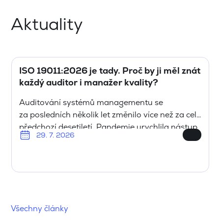
Aktuality
ISO 19011:2026 je tady. Proč by ji měl znát
každý auditor i manažer kvality?
Auditování systémů managementu se
za posledních několik let změnilo více než za celé
předchozí desetiletí. Pandemie urychlila nástup
29. 7. 2026
vzdálených auditů, organizace masivně
digitalizovaly dokumentaci a auditoři dnes
běžně pracují s elektronickými záznamy,
cloudovými úložišti nebo online komunikací. To,
0
co bylo ještě nedávno spíše výjimkou, se stalo
0
každodenní realitou. Právě na tento vývoj
1
Všechny články
reaguje nová revize mezinárodní normy ISO