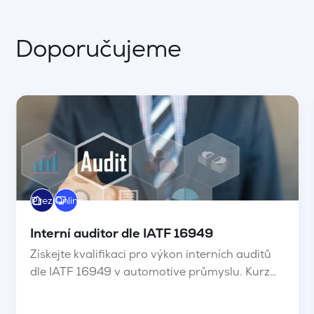
Doporučujeme
Prezenční
Online
Interní auditor dle IATF 16949
Získejte kvalifikaci pro výkon interních auditů
dle IATF 16949 v automotive průmyslu. Kurz
vás naučí plánovat, realizovat a vyhodnocovat
interní audity podle požadavků ISO 19011, IATF