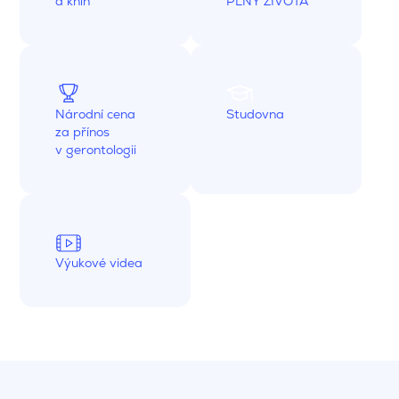
a knih
PLNÝ ŽIVOTA
Národní cena
Studovna
za přínos
v gerontologii
Výukové videa