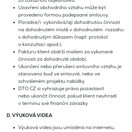
za závaznou objednávku.
Uzavření obchodního vztahu může být
provedeno formou podepsané smlouvy.
Poradce/i vykonává/ají dohodnutou činnost
na dohodnutém místě v dohodnutém rozsahu
s dohodnutým důkazem (např. protokol
o konzultaci apod.).
Fakturu klient obdrží mailem za vykonané
činnosti za dohodnuté období.
Ukončení nebo přerušení smluvního vztahu je
stanoveno buď ve smlouvě, nebo ve
schváleném projektu nabídky.
DTO CZ si vyhrazuje právo pozastavit
nebo ukončit činnost, pokud klient neuhradí
v termínu své finanční závazky.
D. VÝUKOVÁ VIDEA
Výuková videa jsou umístěna na internetu,