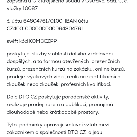
zapsaná u OR Krajského soudu v Ostravě, odd. C, č.
vložky 10087
č. účtu 64804761/0100, IBAN účtu:
CZ4001000000000064804761
swift kód KOMBCZPP
poskytuje služby v oblasti dalšího vzdělávání
dospělých, a to formou otevřených prezenčních
kurzů, prezenčních kurzů na zakázku, online kurzů,
prodeje výukových videí, realizace certifikačních
zkoušek nebo zkoušek profesních kvalifikací.
Dále DTO CZ poskytuje poradenské aktivity,
realizuje prodej norem a publikací, pronajímá
dlouhodobě nebo krátkodobě prostory.
Tyto podmínky upravují smluvní vztah mezi
zákazníkem a společností DTO CZ a jsou