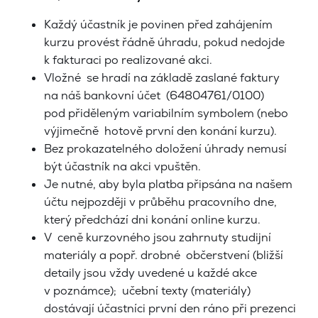
Každý účastník je povinen před zahájením
kurzu provést řádně úhradu, pokud nedojde
k fakturaci po realizované akci.
Vložné se hradí na základě zaslané faktury
na náš bankovní účet (64804761/0100)
pod přiděleným variabilním symbolem (nebo
výjimečně hotově první den konání kurzu).
Bez prokazatelného doložení úhrady nemusí
být účastník na akci vpuštěn.
Je nutné, aby byla platba připsána na našem
účtu nejpozději v průběhu pracovního dne,
který předchází dni konání online kurzu.
V ceně kurzovného jsou zahrnuty studijní
materiály a popř. drobné občerstvení (bližší
detaily jsou vždy uvedené u každé akce
v poznámce); učební texty (materiály)
dostávají účastníci první den ráno při prezenci