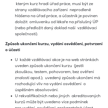
kterým kurz hradí úřad práce, musí být ze
strany vzdělávacího zařízení neprodleně
hlášena na úřad práce, a účastník je povinen
doložit omluvenku od lékaře na příslušný ÚP
(nebo předložit daný doklad naší vzdělávací
společnosti).
Způsob ukončení kurzu,
vydání
osvědčení, potvrzení
o účasti
U každé vzdělávací akce je na web stránkách
uveden způsob ukončení kurzu (jestli
zkouškou, testem, pohovorem, bez ověření
znalostí apod.); uvedený způsob ukončení má
rozhodující vliv na vydání osvědčení o
úspěšném absolvování.
U rekvalifikačních nebo jiných akreditovaných
kurzů může být uvedeno více podmínek
pro vydání osvědčení: prokazatelná účast,