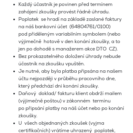
Každý účastník je povinen před termínem
zahájení zkoušky provést řádně úhradu.
Poplatek se hradí na základě zaslané faktury
na náš bankovní účet (64804761/0100)
pod přiděleným variabilním symbolem (nebo
výjimečně hotově v den konání zkoušky, a to
jen po dohodě s manažerem akce DTO CZ).
Bez prokazatelného doložení úhrady nebude
účastník na zkoušku vpuštěn.
Je nutné, aby byla platba připsána na našem
účtu nejpozději v průběhu pracovního dne,
který předchází dni konání zkoušky.
Daňový doklad/ fakturu klient obdrží mailem
(výjimečně poštou) v zákonném termínu
po připsání platby na náš účet nebo po konání
zkoušky.
U všech objednaných zkoušek (vyjma
certifikačních) vrátíme uhrazený poplatek,