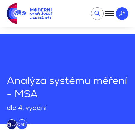
Kvalita a automotive
Metrologie v praxi
Analýza systému 
Analýza systému měření
- MSA
dle 4. vydání
Prezenční
Online