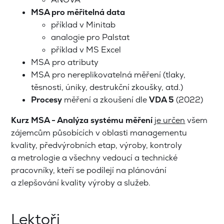
MSA pro
měřitelná data
příklad v Minitab
analogie pro Palstat
příklad v MS Excel
MSA pro atributy
MSA pro nereplikovatelná měření (tlaky,
těsnosti, úniky, destrukční zkoušky, atd.)
Procesy
měření a zkoušení dle
VDA 5
(2022)
Kurz MSA - Analýza systému měření
je určen
všem
zájemcům působících v oblasti managementu
kvality, předvýrobních etap, výroby, kontroly
a metrologie a všechny vedoucí a technické
pracovníky, kteří se podílejí na plánování
a zlepšování kvality výroby a služeb.
Lektoři