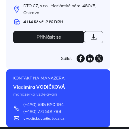
DTO CZ, s.r.o., Mariánské nám. 480/5,
Ostrava
4 114 Kč vč. 21% DPH
Přihlásit se
Sdílet
KONTAKT NA MANAŽERA
Vladimíra VODIČKOVÁ
manažerka vzdělávání
(+420) 595 620 194
,
(+420) 771 512 788
v.vodickova@dtocz.cz