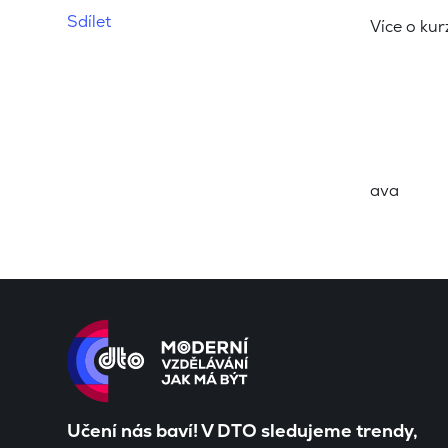
Sdílet
Více o ku
ava
Učení nás baví! V DTO sledujeme trendy,