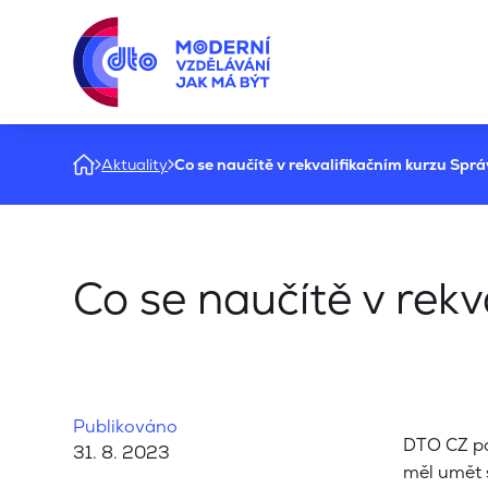
Aktuality
Co se naučítě v rekvalifikačním kurzu Spr
Co se naučítě v rek
Publikováno
DTO CZ po
31. 8. 2023
měl umět s