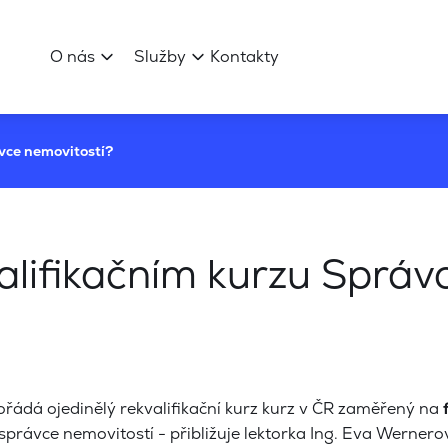
O nás
Služby
Kontakty
ávce nemovitostí?
valifikačním kurzu Správ
řádá ojedinělý rekvalifikační kurz
kurz v ČR zaměřený na
právce nemovitostí - přibližuje lektorka Ing. Eva Wernero