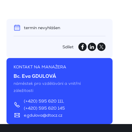
termín nevyhlášen
Sdílet
KONTAKT NA MANAŽERA
Bc. Eva GDULOVÁ
náměstek pro vzdělávání a vnitřní
záležitosti
(+420) 595 620 111
,
(+420) 595 620 145
e.gdulova@dtocz.cz