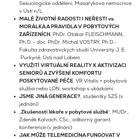
Sexuologické oddělení, Masarykova nemocnice
v Ústí n/L.
MALÉ ŽIVOTNÍ
RADOSTI I NEŘESTI vs.
MORÁLKA A PRAVIDLA V POBYTOVÝCH
ZAŘÍZENÍCH
,
PhDr. Otakar FLEISCHMANN,
Ph.D. - doc. PhDr. Michal VOSTRÝ, Ph.D.-
Fakulta zdravotnických studií Univerzity J. E.
Purkyně, Ústí nad Labem
VYUŽITÍ VIRTUÁLNÍ REALITY K AKTIVIZACI
SENIORŮ A ZVÝŠENÍ KOMFORTU
POSKYTOVANÉ PÉČE
, VR Vitalis + pobytová
služba nebo LDN, workshop s ukázkami
JSME JINÁ GENERACE?
, studentky SZŠ (v
jednání)
„
Zkušenosti lékaře v pobytové službě
“, MUDr.,
Zdeněk Kalvach, CSc., odborný garant
konference (v jednání)
JAK MŮŽE TELEMEDICÍNA FUNGOVAT V