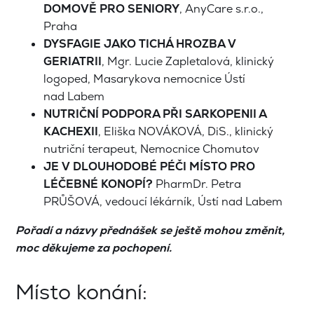
DOMOVĚ PRO SENIORY
, AnyCare s.r.o.,
Praha
DYSFAGIE JAKO TICHÁ HROZBA V
GERIATRII
, Mgr. Lucie Zapletalová, klinický
logoped, Masarykova nemocnice Ústí
nad Labem
NUTRIČNÍ PODPORA PŘI SARKOPENII A
KACHEXII
, Eliška NOVÁKOVÁ, DiS., klinický
nutriční terapeut, Nemocnice Chomutov
J
E V DLOUHODOBÉ
PÉČI MÍSTO PRO
LÉČEBNÉ KONOPÍ?
PharmDr. Petra
PRŮŠOVÁ, vedoucí lékárník, Ústí nad Labem
Pořadí a názvy přednášek se ještě mohou změnit,
moc děkujeme za pochopení.
Místo konání: