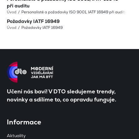
při auditu
Úvod
Personalisté a požadavky ISO 9001, IATF 16949 při auditu
Požadavky IATF 16949
Úvod
Požadavky IATF 16949
Učení nás baví! V DTO sledujeme trendy,
novinky a sdílíme to, co opravdu funguje.
Informace
Aktuality