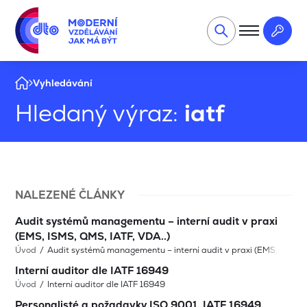
Vyhledávání
Hledaný výraz:
iatf
NALEZENÉ ČLÁNKY
Audit systémů managementu – interní audit v praxi
(EMS, ISMS, QMS, IATF, VDA..)
Úvod
Audit systémů managementu – interní audit v praxi (EMS, ISMS, 
Interní auditor dle IATF 16949
Úvod
Interní auditor dle IATF 16949
Personalisté a požadavky ISO 9001, IATF 16949