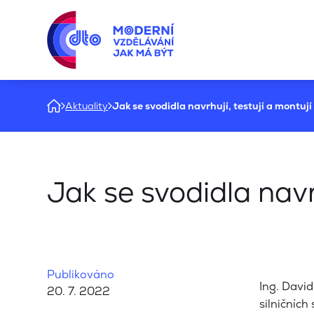
Aktuality
Jak se svodidla navrhují, testují a montují
Jak se svodidla navrh
Publikováno
Ing. Davi
20. 7. 2022
silničních