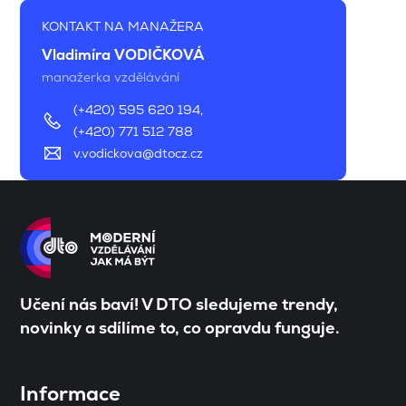
KONTAKT NA MANAŽERA
Vladimíra VODIČKOVÁ
manažerka vzdělávání
(+420) 595 620 194
,
(+420) 771 512 788
v.vodickova@dtocz.cz
Učení nás baví! V DTO sledujeme trendy,
novinky a sdílíme to, co opravdu funguje.
Informace