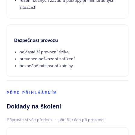
řešení běžných závad a postupy při mimořádných
situacích
Bezpečnost provozu
nejčastější provozní rizika
prevence poškození zařízení
bezpečné odstavení kotelny
PŘED PŘIHLÁŠENÍM
Doklady na školení
Připravte si vše předem — ušetříte čas při prezenci.