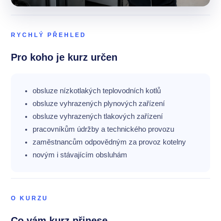
RYCHLÝ PŘEHLED
Pro koho je kurz určen
obsluze nízkotlakých teplovodních kotlů
obsluze vyhrazených plynových zařízení
obsluze vyhrazených tlakových zařízení
pracovníkům údržby a technického provozu
zaměstnancům odpovědným za provoz kotelny
novým i stávajícím obsluhám
O KURZU
Co vám kurz přinese