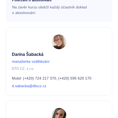
Potvrzení o absolvování
Na závěr kurzu obdrží každý účastník doklad
o absolvování.
Darina Šabacká
manažerka vzdělávání
DTO CZ, s.r.o.
Mobil: (+420) 724 217 370, (+420) 595 620 170
d.sabacka@dtocz.cz