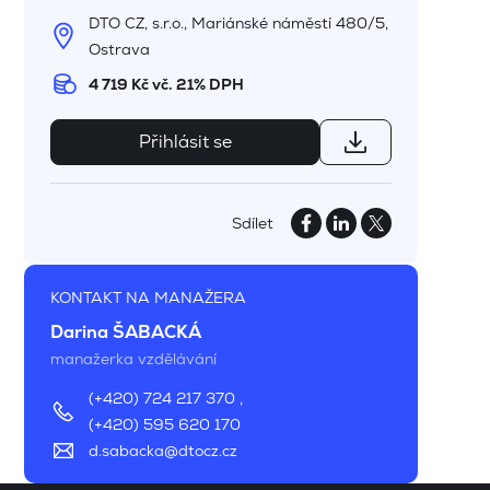
DTO CZ, s.r.o., Mariánské náměstí 480/5,
Ostrava
4 719 Kč vč. 21% DPH
Přihlásit se
Sdílet
KONTAKT NA MANAŽERA
Darina ŠABACKÁ
manažerka vzdělávání
(+420) 724 217 370
,
(+420) 595 620 170
d.sabacka@dtocz.cz