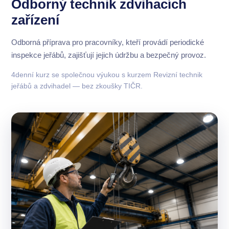
Odborný technik zdvihacích
zařízení
Odborná příprava pro pracovníky, kteří provádí periodické
inspekce jeřábů, zajišťují jejich údržbu a bezpečný provoz.
4denní kurz se společnou výukou s kurzem Revizní technik
jeřábů a zdvihadel — bez zkoušky TIČR.