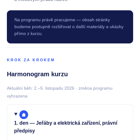
Na programu právě pracujeme — obsah stránky
budeme postupně rozšiřovat o další materiály a ukázky
přímo z kurzu.
KROK ZA KROKEM
Harmonogram kurzu
Aktuální běh: 2.–5. listopadu 2026 · změna programu
vyhrazena
1. den — Jeřáby a elektrická zařízení, právní
předpisy