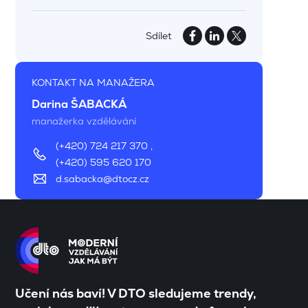
Sdílet
KONTAKT NA MANAŽERA
Darina ŠABACKÁ
manažerka vzdělávání
(+420) 724 217 370
,
(+420) 595 620 170
d.sabacka@dtocz.cz
Učení nás baví! V DTO sledujeme trendy,