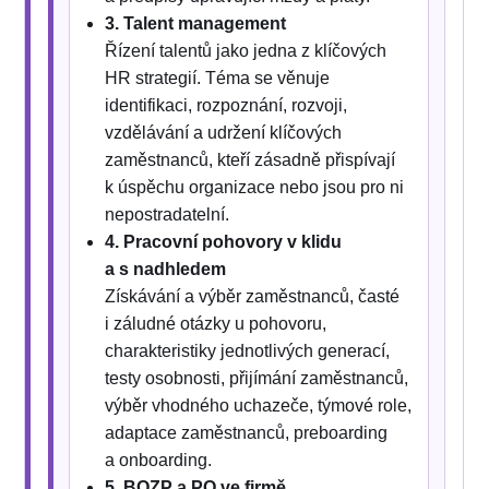
3. Talent management
Řízení talentů jako jedna z klíčových
HR strategií. Téma se věnuje
identifikaci, rozpoznání, rozvoji,
vzdělávání a udržení klíčových
zaměstnanců, kteří zásadně přispívají
k úspěchu organizace nebo jsou pro ni
nepostradatelní.
4. Pracovní pohovory v klidu
a s nadhledem
Získávání a výběr zaměstnanců, časté
i záludné otázky u pohovoru,
charakteristiky jednotlivých generací,
testy osobnosti, přijímání zaměstnanců,
výběr vhodného uchazeče, týmové role,
adaptace zaměstnanců, preboarding
a onboarding.
5. BOZP a PO ve firmě