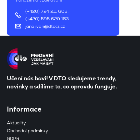
manažerka vzdělávání
(+420) 724 211 606
,
(+420) 595 620 153
jana.ivan@dtocz.cz
Učení nás baví! V DTO sledujeme trendy,
novinky a sdílíme to, co opravdu funguje.
Informace
Aktuality
Obchodní podmínky
GDPR