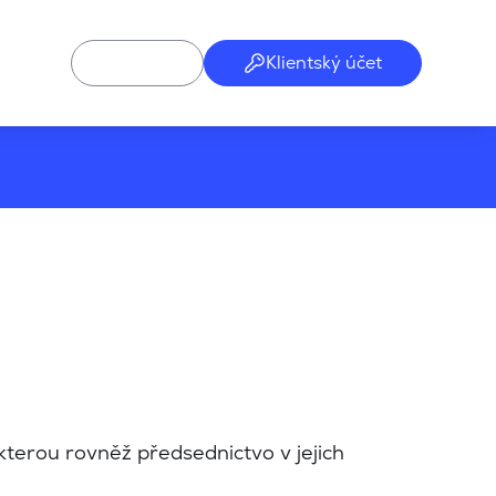
Klientský účet
kterou rovněž předsednictvo v jejich