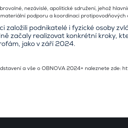
rovolné, nezávislé, apolitické sdružení, jehož hlavn
 materiální podporu a koordinaci protipovodňových 
i založili podnikatelé i fyzické osoby zvlá
ně začaly realizovat konkrétní kroky, k
rofám, jako v září 2024.
ředstavení a vše o OBNOVA 2024+ naleznete zde:
ht