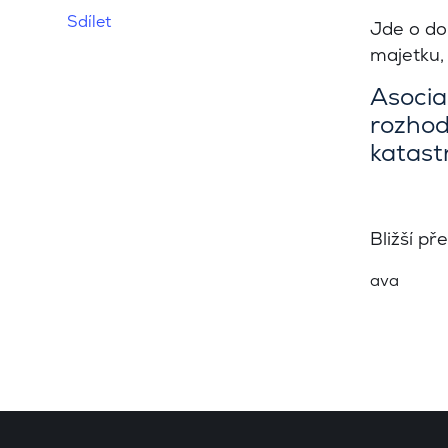
Sdílet
Jde o dob
majetku,
Asociac
rozhod
katast
Bližší p
ava