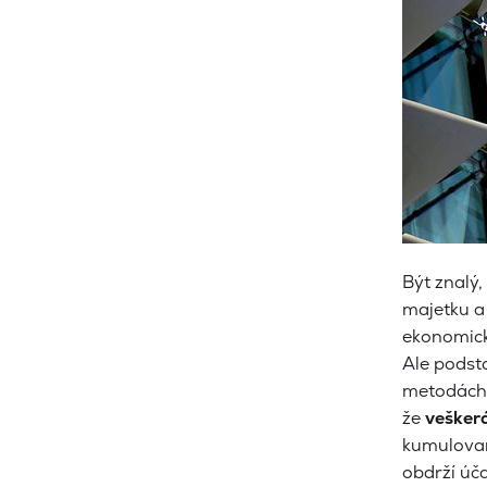
Být znalý,
majetku a 
ekonomické
Ale podst
metodách a
že
veškerá
kumulovan
obdrží úča