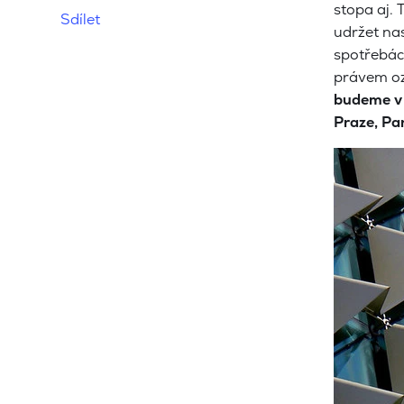
stopa aj. 
Sdílet
udržet na
spotřebách
právem oz
budeme v 
Praze, Pa