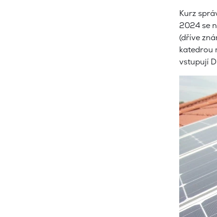
Kurz sprá
2024 se na
(dříve zn
katedrou 
vstupují 