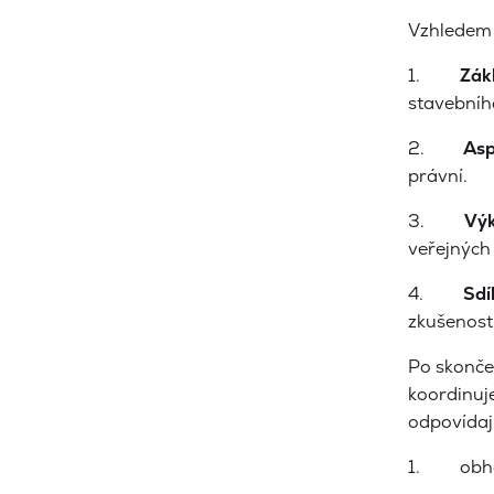
Vzhledem k
1.
Zákl
stavebníh
2.
Asp
právní.
3.
Výk
veřejných 
4.
Sdí
zkušenost
Po skončen
koordinuje
odpovídaj
1. obhaj