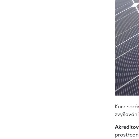
Kurz správ
zvyšování 
Akreditov
prostředni