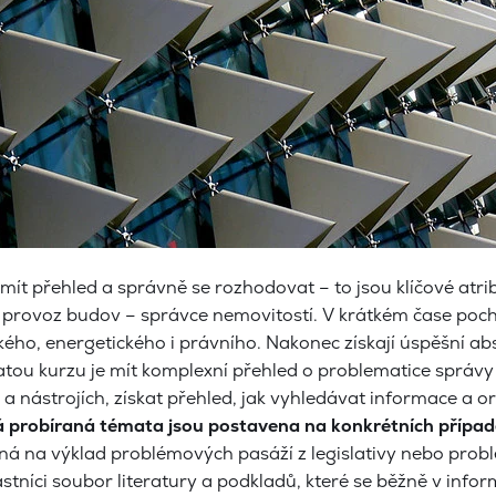
 mít přehled a správně se rozhodovat – to jsou klíčové at
provoz budov – správce nemovitostí. V krátkém čase pochop
ho, energetického i právního. Nakonec získají úspěšní abs
atou kurzu je mít komplexní přehled o problematice správy
 nástrojích, získat přehled, jak vyhledávat informace a or
 probíraná témata jsou postavena na konkrétních případe
á na výklad problémových pasáží z legislativy nebo prob
stníci soubor literatury a podkladů, které se běžně v infor