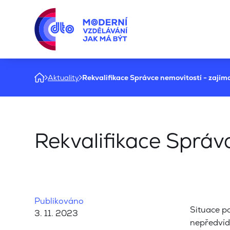
Aktuality
Rekvalifikace Správce nemovitostí - zajíma
Rekvalifikace Správc
Publikováno
Situace p
3. 11. 2023
nepředvída