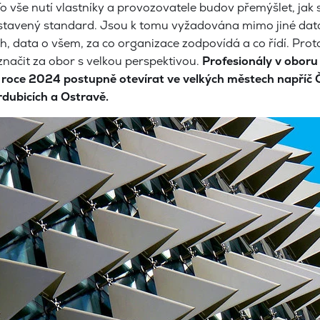
To vše nutí vlastníky a provozovatele budov přemýšlet, ja
stavený standard. Jsou k tomu vyžadována mimo jiné data 
, data o všem, za co organizace zodpovídá a co řídí. Prot
načit za obor s velkou perspektivou.
Profesionály v oboru
roce 2024 postupně otevírat ve velkých městech napříč ČR
rdubicích a Ostravě.