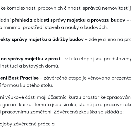
e komplexnosti pracovních činností správců nemovitostí je
adní přehled z oblasti správy majetku a provozu budov
– 
o minima, prostředí staveb a nauky o budovách.
ekty správy majetku a údržby budov
– zde je cíleno na p
on správy majetku v praxi
– v této etapě jsou představen
institucí a bytových domů.
lení Best Practise
– závěrečná etapa je věnována prezentac
í formou kulatého stolu.
í výukové části mají účastníci kurzu prostor ke zpracován
 garant kurzu. Témata jsou široká, stejně jako pracovní úk
í pracovnímu zaměření. Závěrečná zkouška se skládá z:
oby závěrečné práce a