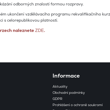
zání odborných znalostí formou rozpravy.
ém ukončení vzdělávacího programu rekvalifikačního kur
aci s celorepublikovou platností.
urzech naleznete
ZDE
.
Informace
Aktuality
Obchodní podmínky
GDPR
Prohlášení o ochraně soukromí