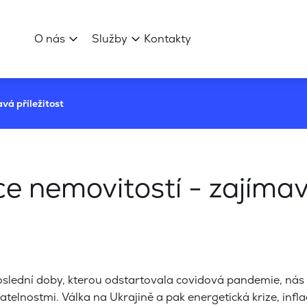
O nás
Služby
Kontakty
vá příležitost
e nemovitostí - zajímavá
oslední doby, kterou odstartovala covidová pandemie, nás 
telnostmi. Válka na Ukrajině a pak energetická krize, infla