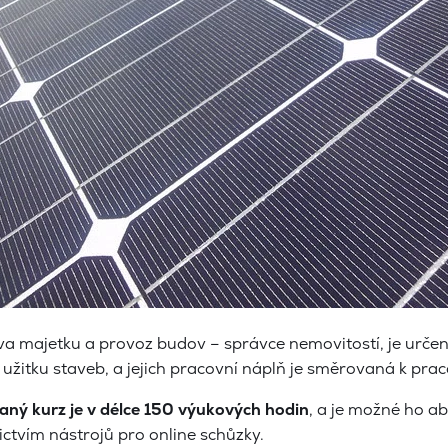
a majetku a provoz budov – správce nemovitostí, je určen 
užitku staveb, a jejich pracovní náplň je směrovaná k prac
aný kurz je v délce 150 výukových hodin
, a je možné ho a
ctvím nástrojů pro online schůzky.