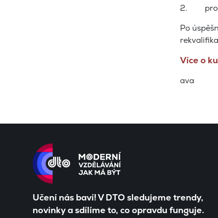
2. proká
Po úspěšn
rekvalifik
Více o k
ava
Učení nás baví! V DTO sledujeme trendy,
novinky a sdílíme to, co opravdu funguje.