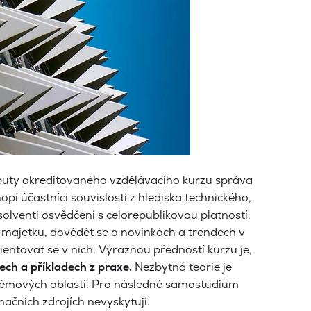
ributy akreditovaného vzdělávacího kurzu správa
í účastníci souvislosti z hlediska technického,
olventi osvědčení s celorepublikovou platností.
 majetku, dovědět se o novinkách a trendech v
ientovat se v nich. Výraznou předností kurzu je,
ch a příkladech z praxe.
Nezbytná teorie je
lémových oblastí. Pro následné samostudium
mačních zdrojích nevyskytují.