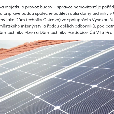
va majetku a provoz budov – správce nemovitostí je pořá
 přípravě budou společně podílet i další domy techniky v Č
ámý jako Dům techniky Ostrava) ve spolupráci s Vysokou š
městského inženýrství a řadou dalších odborníků, pod pat
Dům techniky Plzeň a Dům techniky Pardubice, ČS VTS Pra