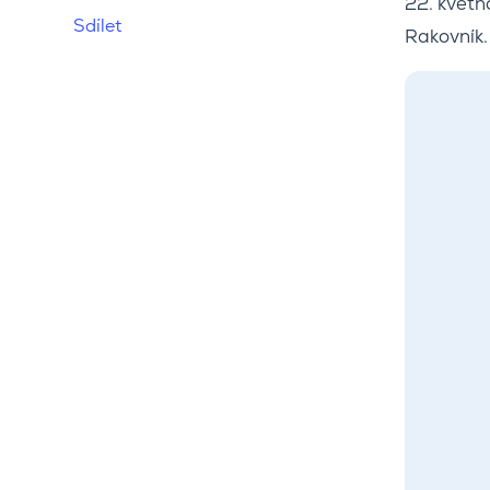
22. květn
Sdílet
Rakovník. 