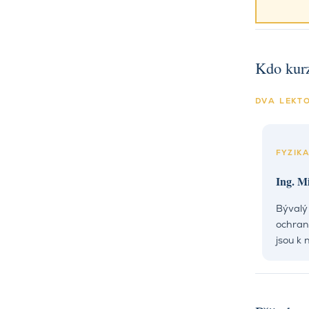
Kdo kurz
DVA LEKTO
FYZIKA
Ing. M
Bývalý 
ochran
jsou k 