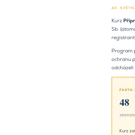
22. KVĚTN
Kurz
Příp
Sb. (atomo
registran
Program po
ochranu p
odcházeli
FAKTA 
48
stomat
Kurz za