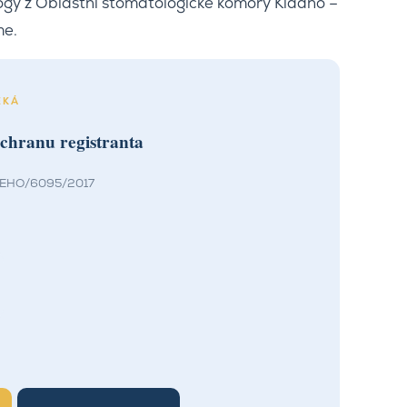
logy z Oblastní stomatologické komory Kladno –
me.
EKÁ
ochranu registranta
B/OEHO/6095/2017