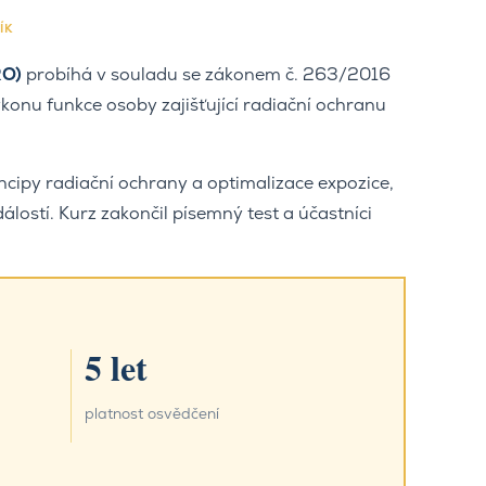
ÍK
RO)
probíhá v souladu se zákonem č. 263/2016
ýkonu funkce osoby zajišťující radiační ochranu
ncipy radiační ochrany a optimalizace expozice,
ostí. Kurz zakončil písemný test a účastníci
5 let
platnost osvědčení