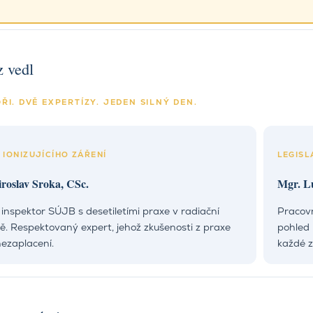
 vedl
ŘI. DVĚ EXPERTÍZY. JEDEN SILNÝ DEN.
 IONIZUJÍCÍHO ZÁŘENÍ
LEGISL
iroslav Sroka, CSc.
Mgr. L
inspektor SÚJB s desetiletími praxe v radiační
Pracovn
ě. Respektovaný expert, jehož zkušenosti z praxe
pohled 
nezaplacení.
každé z