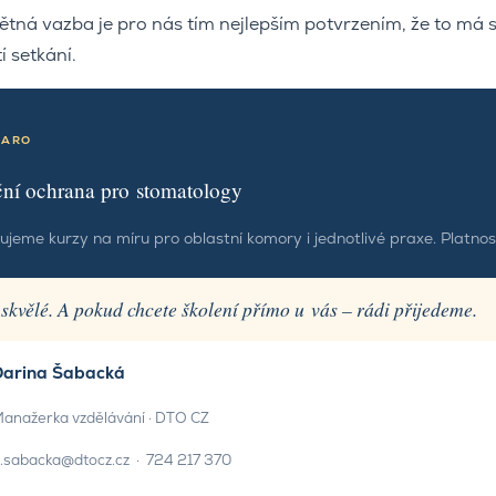
ětná vazba je pro nás tím nejlepším potvrzením, že to má
í setkání.
ZARO
ní ochrana pro stomatology
ujeme kurzy na míru pro oblastní komory i jednotlivé praxe. Platnost
 skvělé. A pokud chcete školení přímo u vás – rádi přijedeme.
Darina Šabacká
anažerka vzdělávání · DTO CZ
.sabacka@dtocz.cz
·
724 217 370