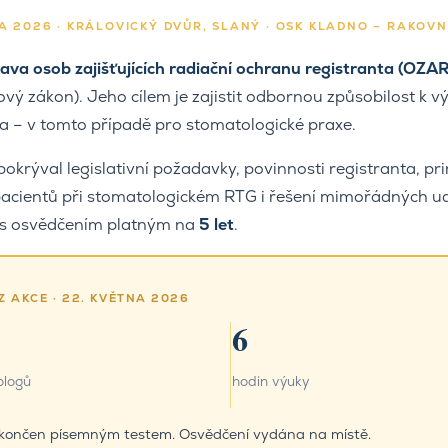
A 2026 · KRÁLOVICKÝ DVŮR, SLANÝ · OSK KLADNO – RAKOVN
rava osob zajišťujících radiační ochranu registranta (OZA
vý zákon). Jeho cílem je zajistit odbornou způsobilost k v
ta – v tomto případě pro stomatologické praxe.
krýval legislativní požadavky, povinnosti registranta, pri
acientů při stomatologickém RTG i řešení mimořádných udál
 s osvědčením platným na
5 let
.
Z AKCE · 22. KVĚTNA 2026
6
ologů
hodin výuky
končen písemným testem. Osvědčení vydána na místě.