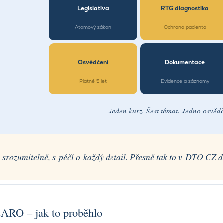
Legislativa
RTG diagnostika
Atomový zákon
Ochrana pacienta
Osvědčení
Dokumentace
Platné 5 let
Evidence a záznamy
Jeden kurz. Šest témat. Jedno osvědč
, srozumitelně, s péčí o každý detail. Přesně tak to v DTO CZ 
ARO – jak to proběhlo