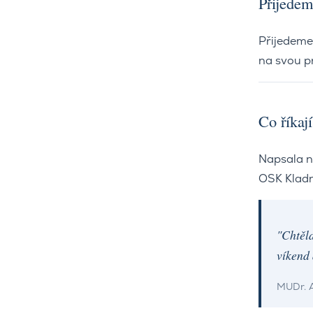
Přijedem
Přijedeme 
na svou pr
Co říkají
Napsala 
OSK Kladn
"Chtěla
víkend
MUDr. A