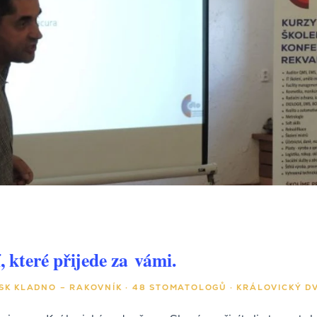
, které přijede za vámi.
SK KLADNO – RAKOVNÍK · 48 STOMATOLOGŮ · KRÁLOVICKÝ D