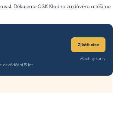
 smysl. Děkujeme OSK Kladno za důvěru a těšíme
Zjistit více
Všechny kurzy
 osvědčení 5 let.