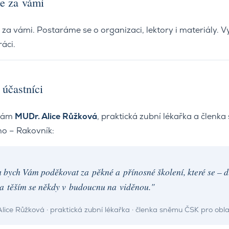
e za vámi
za vámi. Postaráme se o organizaci, lektory i materiály. Vy
áci.
 účastníci
nám
MUDr. Alice Růžková
, praktická zubní lékařka a člen
o – Rakovník:
 bych Vám poděkovat za pěkné a přínosné školení, které se – d
 a těším se někdy v budoucnu na viděnou."
lice Růžková · praktická zubní lékařka · členka sněmu ČSK pro ob