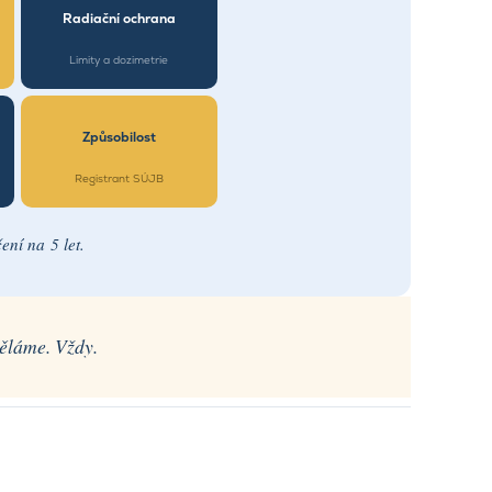
Radiační ochrana
Limity a dozimetrie
Způsobilost
Registrant SÚJB
ení na 5 let.
děláme. Vždy.