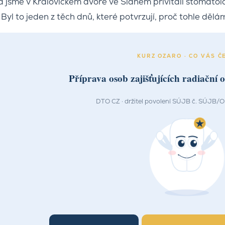
a jsme v Královickém dvoře ve Slaném přivítali stomato
Byl to jeden z těch dnů, které potvrzují, proč tohle dělá
KURZ OZARO · CO VÁS Č
Příprava osob zajišťujících radiační 
DTO CZ · držitel povolení SÚJB č. SÚJ