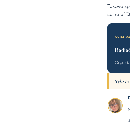
Taková zp
se na příšt
KURZ O
Radiač
Organiz
Bylo to
M
d