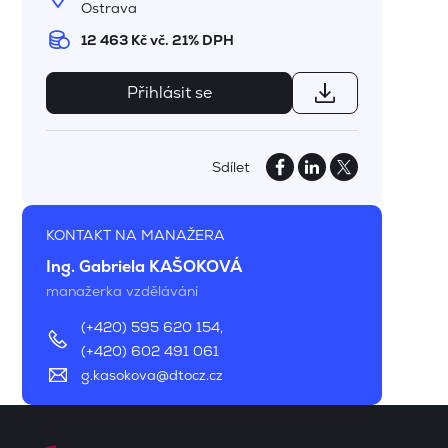
Ostrava
12 463 Kč vč. 21% DPH
Přihlásit se
Sdílet
KONTAKT NA MANAŽERA
Ing. Gabriela KAŠOKOVÁ
manažerka vzdělávání
(+420) 595 620 154
,
(+420) 602 491 061
g.kasokova@dtocz.cz