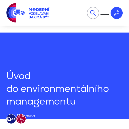
Ekologie, EMS, BOZP
Úvod do environmentálního manag
Úvod
do environmentálního
managementu
Studovna
Prezenční
i