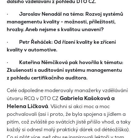
dalšího vzdělávání z pohledu DTO CZ.
· Jaroslav Nenadál na téma: Rozvoj systémů
managementu kvality - možnosti, příležitosti,
hrozby. Aneb nejsme s kvalitou unaveni?
· Petr Řeháček: Od řízení kvality ke zřícení
kvality v automotive.
· Kateřina Němčíková pak hovořila k tématu:
Zkušenosti s auditování systému managementu
z pohledu certifikačního auditora.
Celé odpoledne moderovaly manažerky vzdělávání
Gabriela Kašoková a
útvaru RCQ v DTO CZ
Helena Ličková
. Všichni si akci moc a moc
pochvalovali (asi i proto, že byla spojena s jídlem a
pitím, což zvláště po svátcích jistě přišlo vhod, a taky
každý si odnesl malý praktický dárek od détéožíška).
Co si přát více, než aby se inspirovali lektoři v tom