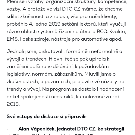
Mění se i vztahy, organizační struktury, kompetence,
vazby. A protože ve vizi DTO CZ máme, že chceme
sdílet zkušenosti a znalosti, vše pro naše klienty,
proběhlo 4. ledna 2019 setkání lektorů, kteří vyučují
různé oblasti systémů řízení na útvaru RCQ. Kvalitu,
EMS, lidské zdroje, nástroje pro automotive apod.
Jednali jsme, diskutovali, formálně i neformálně o
vývoji a trendech. Hlavní řeč se pak upírala k
zaměření dalšího vzdělávání, k požadavkům
legislativy, normám, zákazníkům. Mluvili jsme o
zkušenostech, o poznatcích, projevili své názory na
trendy a vývoj. Na program se dostalo i hodnocení
anket spokojenosti účastníků, kumulované za rok
2018.
Své vstupy do diskuze si připravili:
· Alan Vápeníček, jednatel DTO CZ, ke strategii