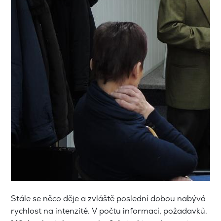
Stále se něco děje a zvláště poslední dobou nabývá
rychlost na intenzitě. V počtu informací, požadavků.