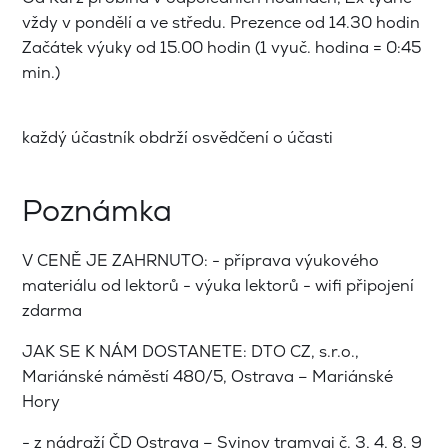
vždy v pondělí a ve středu. Prezence od 14.30 hodin
Začátek výuky od 15.00 hodin (1 vyuč. hodina = 0:45
min.)
každý účastník obdrží osvědčení o účasti
Poznámka
V CENĚ JE ZAHRNUTO: - příprava výukového
materiálu od lektorů - výuka lektorů - wifi připojení
zdarma
JAK SE K NÁM DOSTANETE: DTO CZ, s.r.o.,
Mariánské náměstí 480/5, Ostrava – Mariánské
Hory
- z nádraží ČD Ostrava – Svinov tramvaj č. 3, 4, 8, 9