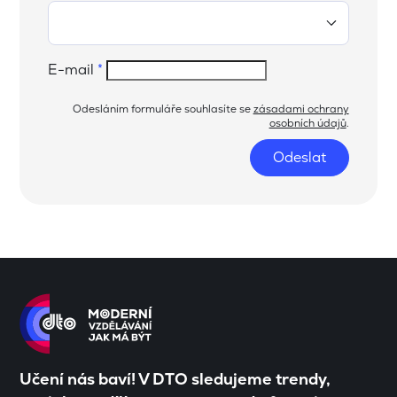
E-mail
*
Odesláním formuláře souhlasíte se
zásadami ochrany
osobních údajů
.
Odeslat
Učení nás baví! V DTO sledujeme trendy,