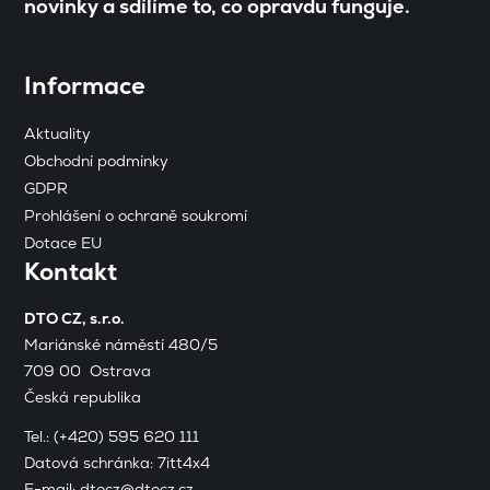
novinky a sdílíme to, co opravdu funguje.
Informace
Aktuality
Obchodní podmínky
GDPR
Prohlášení o ochraně soukromí
Dotace EU
Kontakt
DTO CZ, s.r.o.
Mariánské náměstí 480/5
709 00 Ostrava
Česká republika
Tel.:
(+420) 595 620 111
Datová schránka: 7itt4x4
E-mail:
dtocz@dtocz.cz