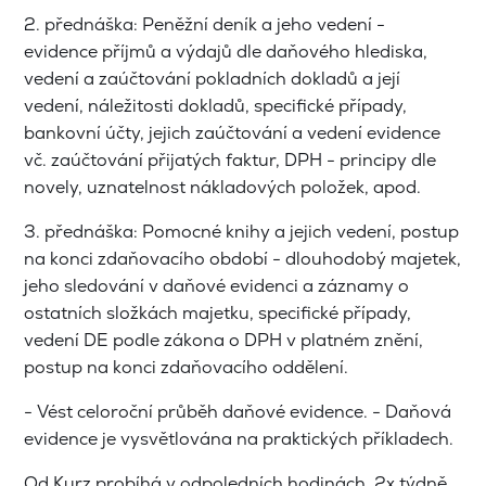
2. přednáška: Peněžní deník a jeho vedení -
evidence příjmů a výdajů dle daňového hlediska,
vedení a zaúčtování pokladních dokladů a její
vedení, náležitosti dokladů, specifické případy,
bankovní účty, jejich zaúčtování a vedení evidence
vč. zaúčtování přijatých faktur, DPH - principy dle
novely, uznatelnost nákladových položek, apod.
3. přednáška: Pomocné knihy a jejich vedení, postup
na konci zdaňovacího období - dlouhodobý majetek,
jeho sledování v daňové evidenci a záznamy o
ostatních složkách majetku, specifické případy,
vedení DE podle zákona o DPH v platném znění,
postup na konci zdaňovacího oddělení.
- Vést celoroční průběh daňové evidence. - Daňová
evidence je vysvětlována na praktických příkladech.
Od Kurz probíhá v odpoledních hodinách, 2x týdně