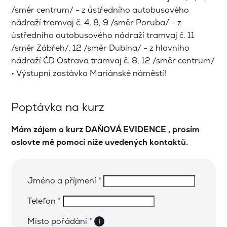
/směr centrum/ - z ústředního autobusového
nádraží tramvaj č. 4, 8, 9 /směr Poruba/ - z
ústředního autobusového nádraží tramvaj č. 11
/směr Zábřeh/, 12 /směr Dubina/ - z hlavního
nádraží ČD Ostrava tramvaj č. 8, 12 /směr centrum/
• Výstupní zastávka Mariánské náměstí!
Poptávka na kurz
Mám zájem o kurz DAŇOVÁ EVIDENCE , prosím
oslovte mě pomocí níže uvedených kontaktů.
Jméno a příjmení
*
Telefon
*
Místo pořádání
*
i