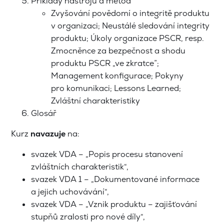
Příklady nástrojů a metod
Zvyšování povědomí o integritě produktu
v organizaci; Neustálé sledování integrity
produktu; Úkoly organizace PSCR, resp.
Zmocněnce za bezpečnost a shodu
produktu PSCR „ve zkratce”;
Management konfigurace; Pokyny
pro komunikaci; Lessons Learned;
Zvláštní charakteristiky
Glosář
Kurz
navazuje
na:
svazek VDA – „Popis procesu stanovení
zvláštních charakteristik“,
svazek VDA 1 – „Dokumentované informace
a jejich uchovávání“,
svazek VDA – „Vznik produktu – zajišťování
stupňů zralosti pro nové díly“,