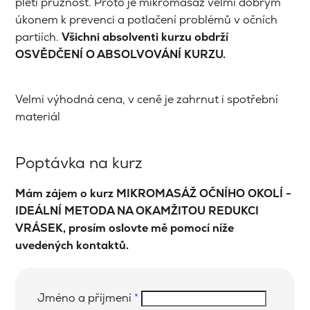
pleti pružnost. Proto je mikromasáž velmi dobrým
úkonem k prevenci a potlačení problémů v očních
partiích.
Všichni absolventi kurzu obdrží
OSVĚDČENÍ O ABSOLVOVÁNÍ KURZU.
Velmi výhodná cena, v ceně je zahrnut i spotřební
materiál
Poptávka na kurz
Mám zájem o kurz MIKROMASÁŽ OČNÍHO OKOLÍ -
IDEÁLNÍ METODA NA OKAMŽITOU REDUKCI
VRÁSEK, prosím oslovte mě pomocí níže
uvedených kontaktů.
Jméno a příjmení
*