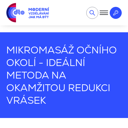
Kosmetika, manikúra, pedikúra, masér
MIKROMASÁŽ OČNÍ
MIKROMASÁŽ OČNÍHO
OKOLÍ - IDEÁLNÍ
METODA NA
OKAMŽITOU REDUKCI
VRÁSEK