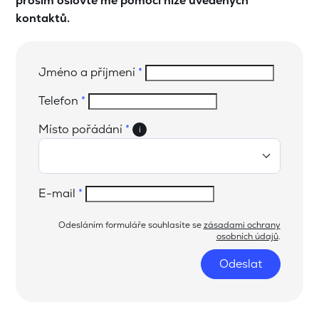
prosím oslovte mě pomocí níže uvedených
kontaktů.
Jméno a příjmení
*
Telefon
*
Místo pořádání
*
i
E-mail
*
Odesláním formuláře souhlasíte se
zásadami ochrany
osobních údajů
.
Odeslat