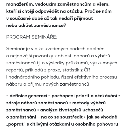
manažerům, vedoucím zaměstnancům a všem,
kteří si chtějí odpovědět na otázku: Proč se nám
v současné době až tak nedaří přijmout
nebo udržet zaměstnance?
PROGRAM SEMINÁŘE:
Seminář je v níže uvedených bodech doplněn
o nejnovější poznatky z oblasti náborů a výběrů
zaměstnanců tj. o výsledky průzkumů, výzkumných
reportů, příkladů z praxe, statistik z ČR
i nadnárodního pohledu. řízení efektivního procesu
náboru a příjmu nových zaměstnanců
- definice generací - pochopení priorit a očekávání •
zdroje náborů zaměstnanců • metody výběrů
zaměstnanců • analýza životopisů uchazečů
o zaměstnání – na co se soustředit • jak se vhodně
„poprat“ s citlivými otázkami u osobního pohovoru