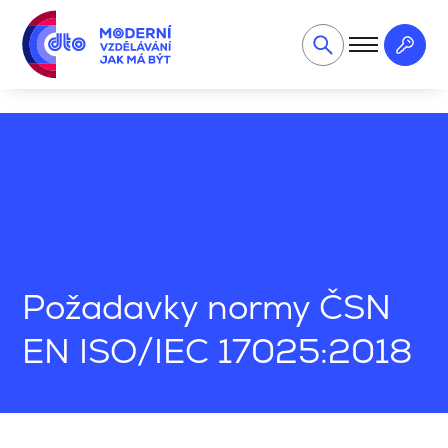
Kvalita a automotive
Audit systémů managementu – interní 
Požadavky normy ČSN
EN ISO/IEC 17025:2018