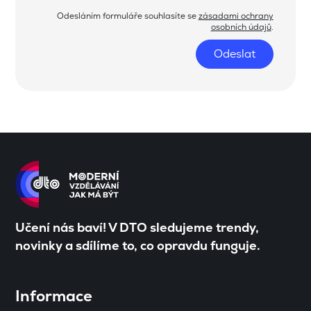
Odesláním formuláře souhlasíte se
zásadami ochrany
osobních údajů
.
Odeslat
Učení nás baví! V DTO sledujeme trendy,
novinky a sdílíme to, co opravdu funguje.
Informace