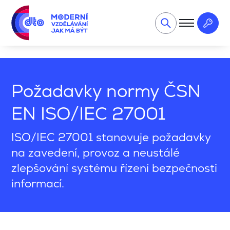
Audit systémů managementu – interní audit v praxi (EMS, 
Požadavky normy ČSN
EN ISO/IEC 27001
ISO/IEC 27001 stanovuje požadavky
na zavedení, provoz a neustálé
zlepšování systému řízení bezpečnosti
informací.