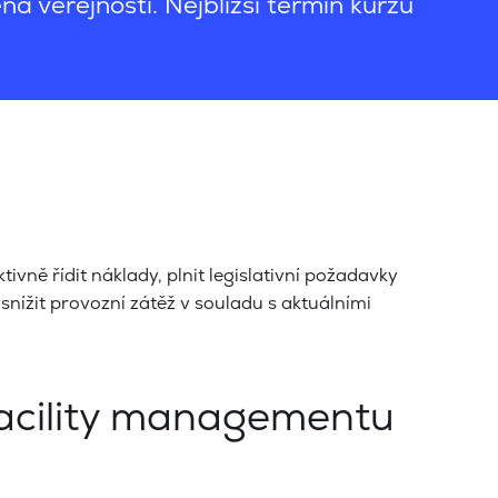
a veřejnosti. Nejbližší termín kurzu
ivně řídit náklady, plnit legislativní požadavky
snížit provozní zátěž v souladu s aktuálními
facility managementu