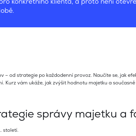
ro konkrétního klienta, a proto není otevřen
době.
– od strategie po každodenní provoz. Naučíte se, jak efekt
ání. Kurz vám ukáže, jak zvýšit hodnotu majetku a současně 
rategie správy majetku a 
 století.