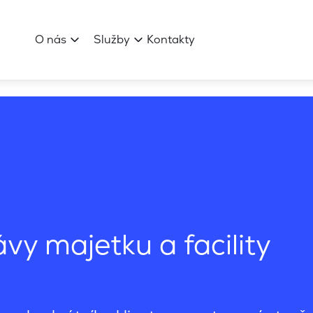
O nás
Služby
Kontakty
 a strategie správy majetku a facility managementu
Vize a strate
ávy majetku a facility