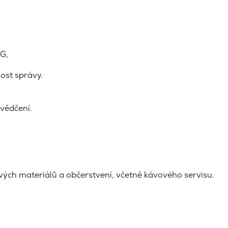
SG,
ost správy.
vědčení.
h materiálů a občerstvení, včetně kávového servisu.