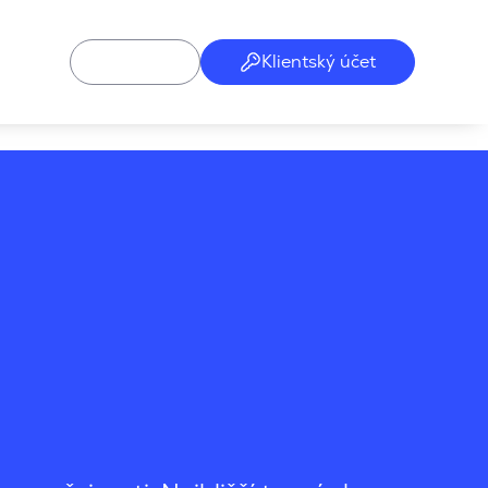
Klientský účet
gie správy majetku a facility managementu