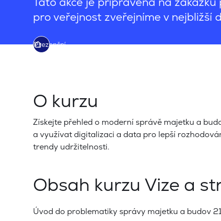
Tato akce je připravena na zakázku p
pro veřejnost zveřejníme v nejbližší 
Prezenční
O kurzu
Získejte přehled o moderní správě majetku a budov 
a využívat digitalizaci a data pro lepší rozhodov
trendy udržitelnosti.
Obsah kurzu Vize a st
Úvod do problematiky správy majetku a budov 21.