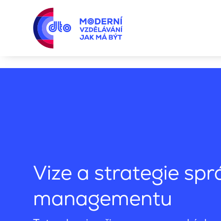
Facility management, správa majetku a budov
Vize
Vize a strategie spr
managementu