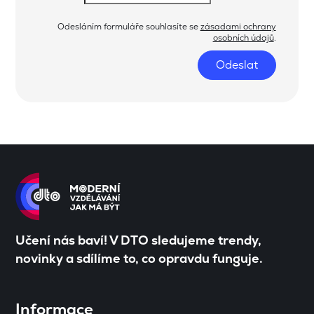
Odesláním formuláře souhlasíte se
zásadami ochrany
osobních údajů
.
Odeslat
Učení nás baví! V DTO sledujeme trendy,
novinky a sdílíme to, co opravdu funguje.
Informace