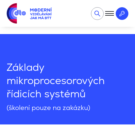
Ostatní kurzy
Základy mikroprocesorových řídicích systém
Základy
mikroprocesorových
řídicích systémů
(školení pouze na zakázku)