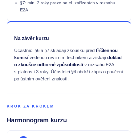
§7: min. 2 roky praxe na el. zařízeních v rozsahu
E2A
Na závěr kurzu
Účastníci §6 a §7 skládají zkoušku před
tříčlennou
komisí
vedenou revizním technikem a získají
doklad
o zkoušce odborné způsobilosti
v rozsahu E2A
s platností 3 roky. Účastníci §4 obdrží zápis o poučení
po ústním ověření znalostí.
KROK ZA KROKEM
Harmonogram kurzu