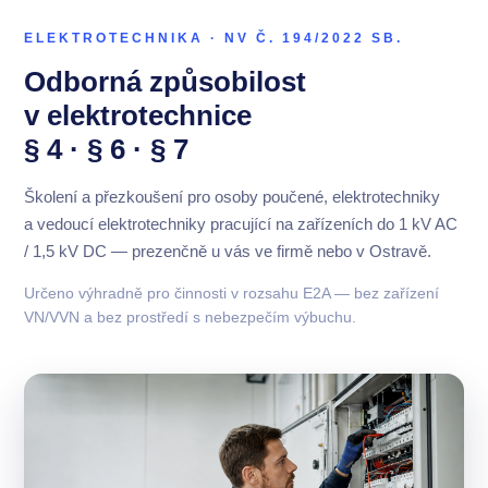
ELEKTROTECHNIKA · NV Č. 194/2022 SB.
Odborná způsobilost
v elektrotechnice
§ 4 · § 6 · § 7
Školení a přezkoušení pro osoby poučené, elektrotechniky
a vedoucí elektrotechniky pracující na zařízeních do 1 kV AC
/ 1,5 kV DC — prezenčně u vás ve firmě nebo v Ostravě.
Určeno výhradně pro činnosti v rozsahu E2A — bez zařízení
VN/VVN a bez prostředí s nebezpečím výbuchu.