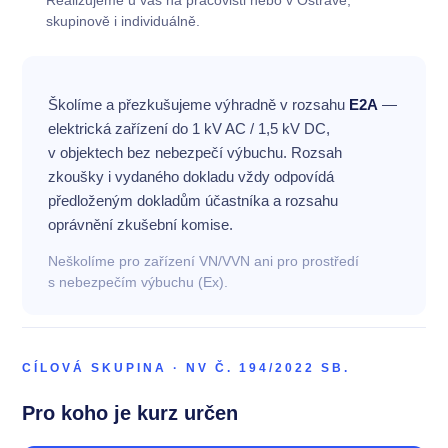
Realizujeme u vás na pracovišti nebo v Ostravě,
skupinově i individuálně.
Školíme a přezkušujeme výhradně v rozsahu
E2A
—
elektrická zařízení do 1 kV AC / 1,5 kV DC,
v objektech bez nebezpečí výbuchu. Rozsah
zkoušky i vydaného dokladu vždy odpovídá
předloženým dokladům účastníka a rozsahu
oprávnění zkušební komise.
Neškolíme pro zařízení VN/VVN ani pro prostředí
s nebezpečím výbuchu (Ex).
CÍLOVÁ SKUPINA · NV Č. 194/2022 SB.
Pro koho je kurz určen