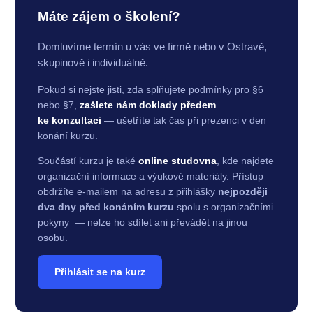
Máte zájem o školení?
Domluvíme termín u vás ve firmě nebo v Ostravě,
skupinově i individuálně.
Pokud si nejste jisti, zda splňujete podmínky pro §6
nebo §7,
zašlete nám doklady předem
ke konzultaci
— ušetříte tak čas při prezenci v den
konání kurzu.
Součástí kurzu je také
online studovna
, kde najdete
organizační informace a výukové materiály. Přístup
obdržíte e-mailem na adresu z přihlášky
nejpozději
dva dny před konáním kurzu
spolu s organizačními
pokyny — nelze ho sdílet ani převádět na jinou
osobu.
Přihlásit se na kurz