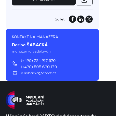
Sdílet
KONTAKT NA MANAŽERA
Darina ŠABACKÁ
manažerka vzdělávání
(+420) 724 217 370
,
(+420) 595 620 170
d.sabacka@dtocz.cz