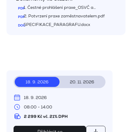
1. Čestné prohlášení praxe_OSVČ a
nezaměstnané osoby.pdf
2. Potvrzení praxe zaměstnavatelem.pdf
SPECIFIKACE_PARAGRAFU.docx
18. 9. 2026
20. 11. 2026
18. 9. 2026
08:00 - 14:00
2 299 Kč vč. 21% DPH
Přihlásit se