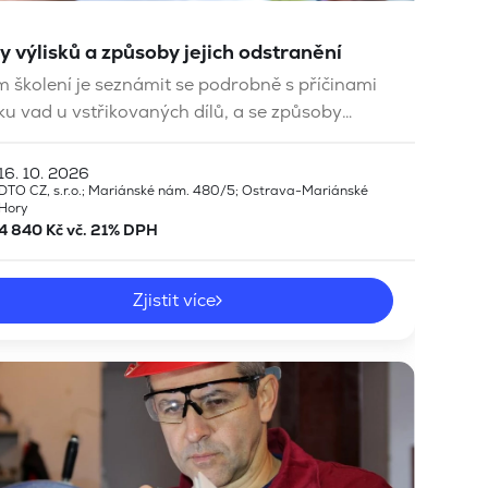
y výlisků a způsoby jejich odstranění
m školení je seznámit se podrobně s příčinami
ku vad u vstřikovaných dílů, a se způsoby
stupy jejich odstraňování. Součástí školení
 ukázky konkrétních vadných dílů, nebo je
16. 10. 2026
é řešit vady vlastních výlisků.
DTO CZ, s.r.o.; Mariánské nám. 480/5; Ostrava-Mariánské
Hory
4 840 Kč vč. 21% DPH
Zjistit více