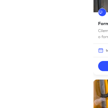
Form
Cílem
o for
k údr
údrž
t
kvali