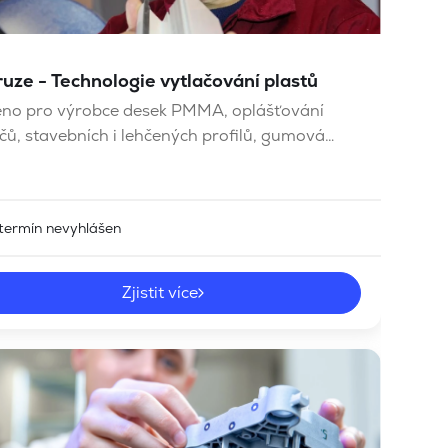
ruze - Technologie vytlačování plastů
eno pro výrobce desek PMMA, oplášťování
čů, stavebních i lehčených profilů, gumová
ění, hadic, linoleí, polotovary pro další
ování, nádob…
termín nevyhlášen
Zjistit více