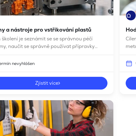
y a nástroje pro vstřikování plastů
Hod
 školení je seznámit se se správnou péčí
Cíle
my, naučit se správně používat přípravky
meto
žbě forem, seznámit s jednotlivými činnostmi
a v
by během procesu, uvědomit si vztah mezi
ermín nevyhlášen
tou výrobku a stavem nástroje
Zjistit více