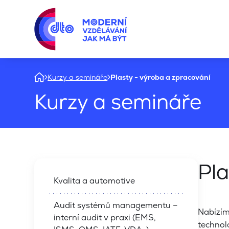
Kurzy a semináře
Plasty - výroba a zpracování
Kurzy a semináře
Pla
Kvalita a automotive
Audit systémů managementu –
Nabízím
interní audit v praxi (EMS,
technol