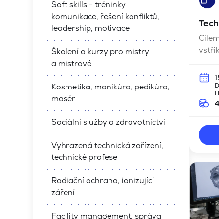
Soft skills - tréninky
komunikace, řešení konfliktů,
Tech
leadership, motivace
Cílem
vstři
Školení a kurzy pro mistry
proc
a mistrové
1
Kosmetika, manikúra, pedikúra,
D
H
masér
4
Sociální služby a zdravotnictví
Vyhrazená technická zařízení,
technické profese
Radiační ochrana, ionizující
záření
Facility management, správa