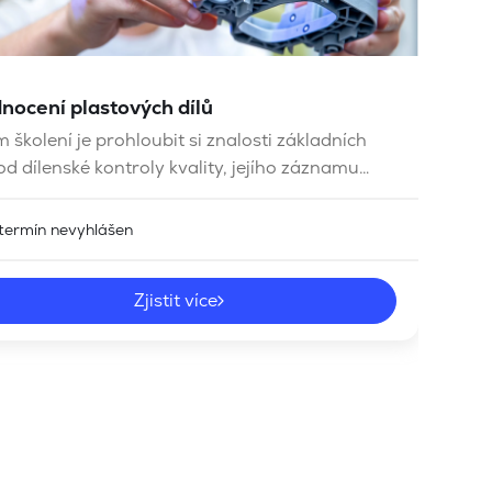
nocení plastových dílů
m školení je prohloubit si znalosti základních
d dílenské kontroly kvality, jejího záznamu
yhodnocování.
termín nevyhlášen
Zjistit více