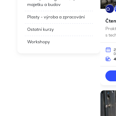
majetku a budov
Plasty - výroba a zpracování
Čten
Prakt
Ostatní kurzy
s tec
i v k
Workshopy
2
D
4