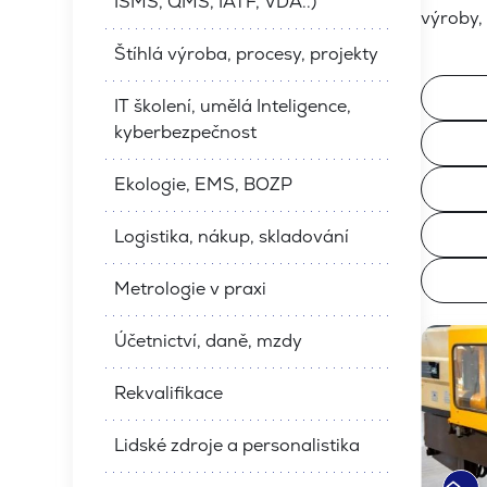
ISMS, QMS, IATF, VDA..)
výroby,
Štíhlá výroba, procesy, projekty
Filtrace
IT školení, umělá Inteligence,
kyberbezpečnost
Ekologie, EMS, BOZP
Logistika, nákup, skladování
Metrologie v praxi
Použít filt
Použít filt
Účetnictví, daně, mzdy
Rekvalifikace
Lidské zdroje a personalistika