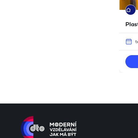
Plas
t