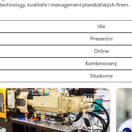
 technology, kvalitáře i management plastikářských firem.
 dle typu kurzu
Vše
Prezenční
Online
Kombinovaný
Studovna
r
r