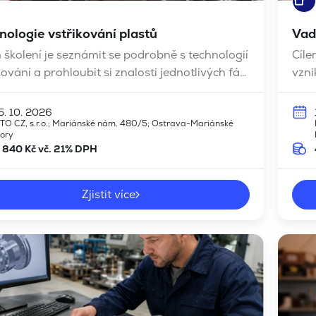
nologie vstřikování plastů
Vad
 školení je seznámit se podrobně s technologií
Cíle
kování a prohloubit si znalosti jednotlivých fází
vzni
esů.
a po
jsou
5. 10. 2026
TO CZ, s.r.o.; Mariánské nám. 480/5; Ostrava-Mariánské
možn
ory
 840 Kč vč. 21% DPH
Zjistit více