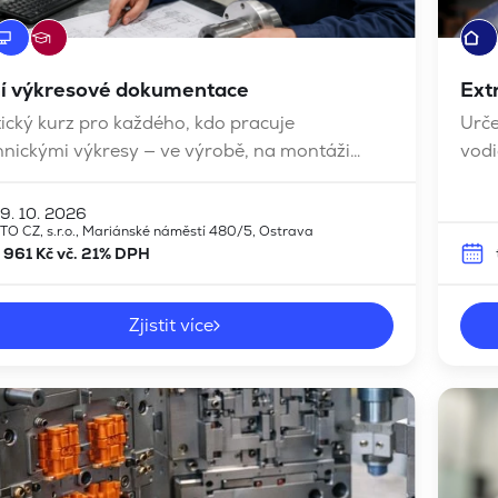
í výkresové dokumentace
Ext
ický kurz pro každého, kdo pracuje
Urč
hnickými výkresy — ve výrobě, na montáži
vodi
ontrole kvality. Vhodné i pro začátečníky.
těsn
tvar
9. 10. 2026
TO CZ, s.r.o., Mariánské náměstí 480/5, Ostrava
 961 Kč vč. 21% DPH
Zjistit více