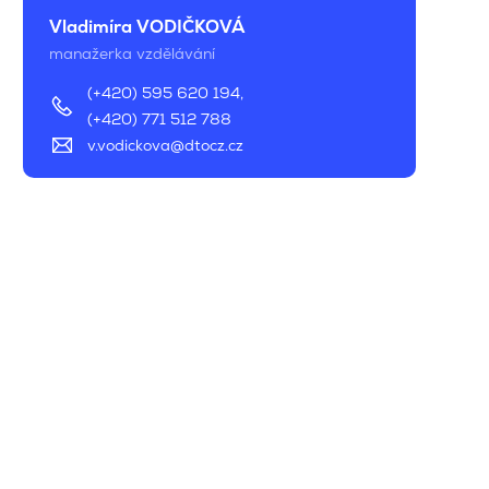
Vladimíra VODIČKOVÁ
manažerka vzdělávání
(+420) 595 620 194
,
(+420) 771 512 788
v.vodickova@dtocz.cz