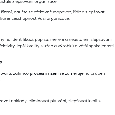
ustálé zlepšování organizace.
 řízení, naučte se efektivně mapovat, řídit a zlepšovat
onkurenceschopnost Vaší organizace.
ný na identifikaci, popisu, měření a neustálém zlepšování
ivity, lepší kvality služeb a výrobků a větší spokojenosti
m?
útvarů, zatímco
procesní řízení
se zaměřuje na průběh
.
ižovat náklady, eliminovat plýtvání, zlepšovat kvalitu