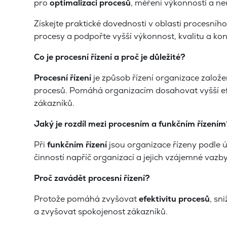
pro
optimalizaci procesů
, měření výkonnosti a ne
Získejte praktické dovednosti v oblasti procesního
procesy a podpořte vyšší výkonnost, kvalitu a k
Co je procesní řízení a proč je důležité?
Procesní řízení
je způsob řízení organizace založe
procesů. Pomáhá organizacím dosahovat vyšší efekt
zákazníků.
Jaký je rozdíl mezi procesním a funkčním řízení
Při
funkčním řízení
jsou organizace řízeny podle 
činností napříč organizací a jejich vzájemné vazby
Proč zavádět procesní řízení?
Protože pomáhá zvyšovat
efektivitu procesů
, sn
a zvyšovat spokojenost zákazníků.