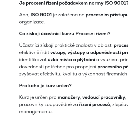
Je procesní řízení požadavkem normy ISO 9001
Ano,
ISO 9001
je založena na
procesním přístup
organizace.
Co získají účastníci kurzu Procesní řízení?
Účastníci získají praktické znalosti v oblasti
proces
efektivně řídit
vstupy, výstupy a odpovědnosti p
identifikovat
úzká místa a plýtvání
a využívat pri
dovednosti potřebné pro propojení
procesního př
zvyšovat efektivitu, kvalitu a výkonnost firemních
Pro koho je kurz určen?
Kurz je určen pro
manažery
,
vedoucí pracovníky
,
pracovníky zodpovědné za
řízení procesů
, zlepš
managementu.