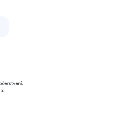
bčerstvení.
ti.