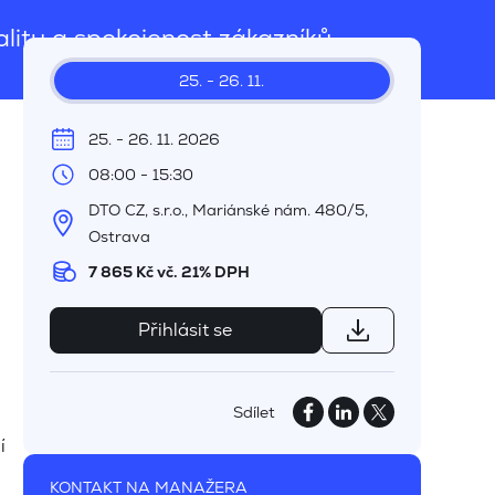
alitu a spokojenost zákazníků.
25. - 26. 11.
25. - 26. 11. 2026
08:00 - 15:30
DTO CZ, s.r.o., Mariánské nám. 480/5,
Ostrava
7 865 Kč vč. 21% DPH
Přihlásit se
Sdílet
í
KONTAKT NA MANAŽERA