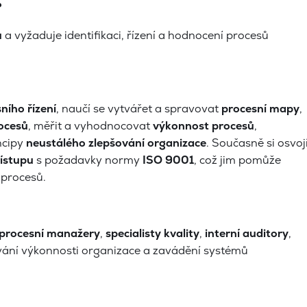
?
u
a vyžaduje identifikaci, řízení a hodnocení procesů
ního řízení
, naučí se vytvářet a spravovat
procesní mapy
,
rocesů
, měřit a vyhodnocovat
výkonnost procesů
,
ncipy
neustálého zlepšování organizace
. Současně si osvoj
ístupu
s požadavky normy
ISO 9001
, což jim pomůže
 procesů.
procesní manažery
,
specialisty kvality
,
interní auditory
,
ování výkonnosti organizace a zavádění systémů